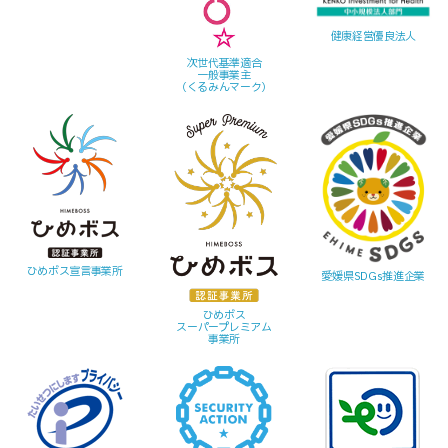
健康経営優良法人
次世代基準適合
一般事業主
（くるみんマーク）
ひめボス宣言事業所
愛媛県SDGs推進企業
ひめボス
スーパープレミアム
事業所