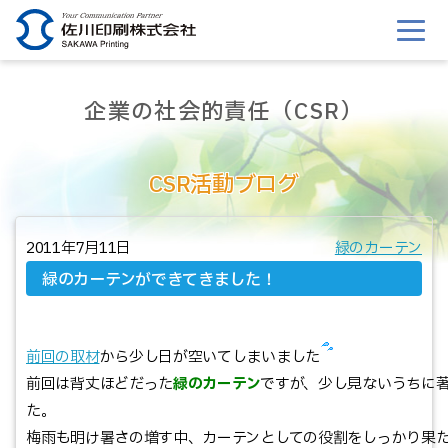
このページの本文へ移動
企業の社会的責任（CSR）
CSR活動ブログ
2011年7月11日
緑のカーテン
緑のカーテンができてきました！
前回の取材
から少し日が空いてしまいました
前回は背丈ほどだった
緑のカーテン
ですが、少し見ないうちに
た。
梅雨も明け暑さの増す中、カーテンとしての役割をしっかり果