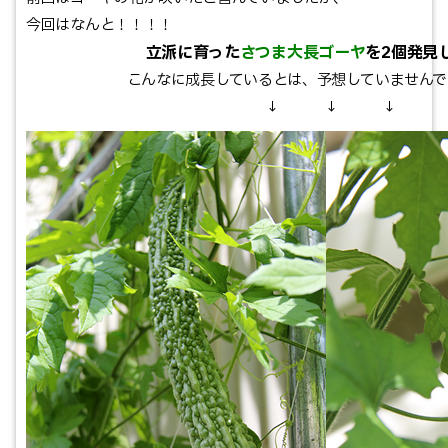
今回はなんと！！！！
立派に育った
さつま大長ゴーヤ
を2個発見
こんなに成長しているとは、予想していませんで
↓ ↓ ↓