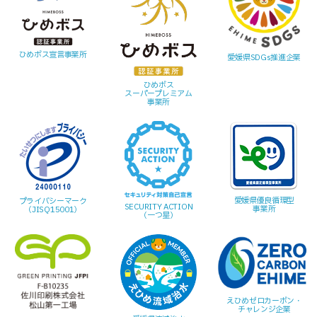
ひめボス宣言事業所
愛媛県SDGs推進企業
ひめボス
スーパープレミアム
事業所
愛媛県優良循環型
プライバシーマーク
SECURITY ACTION
事業所
（JISQ15001）
（一つ星）
えひめゼロカーボン・
チャレンジ企業