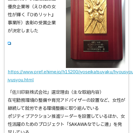
優良企業等（えひめの女
性が輝く『ひめリット』
事業所）表彰の受賞企業
が決定しました
https://www.pref.ehime.jp/h15200/jyoseikatsuyaku/hyousyo
jyusyou.html
「佐川印刷株式会社」選定理由（主な取組内容）
在宅勤務環境の整備や育児アドバイザーの設置など、女性が
継続して就労できる環境整備に取り組んでいる
ポジティブアクション推進リーダーを設置しているほか、女
性活躍のためのプロジェクト「SAKAWAなでしこ連」を発
足している