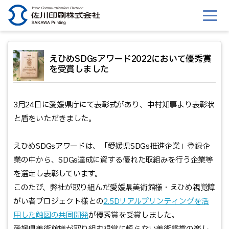
このページの本文へ移動
えひめSDGsアワード2022において優秀賞
を受賞しました
3月24日に愛媛県庁にて表彰式があり、中村知事より表彰状
と盾をいただきました。
えひめSDGsアワードは、「愛媛県SDGs推進企業」登録企
業の中から、SDGs達成に資する優れた取組みを行う企業等
を選定し表彰しています。
このたび、弊社が取り組んだ愛媛県美術館様・えひめ視覚障
がい者プロジェクト様との
2.5Dリアルプリンティングを活
用した触図の共同開発
が優秀賞を受賞しました。