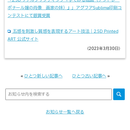
「2.5D リアルプリンティング『手でみる絵画（アンドレ・
ボナール嬢の肖像 画家の妹）』」アグフアSublima印刷コ
ンテストにて銀賞受賞
五感を刺激し質感を表現するアート技法｜2.5D Printed
ART 公式サイト
（2023年3月30日）
«
ひとつ新しい記事へ
ひとつ古い記事へ
»
お知らせ一覧へ戻る