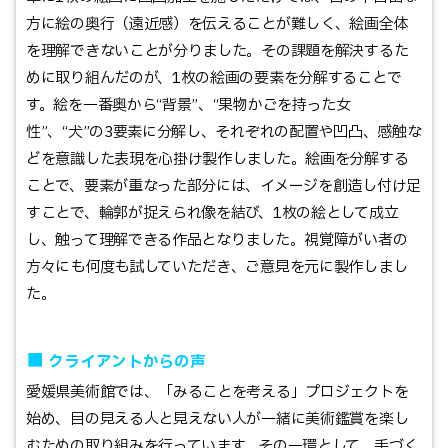
方に絵の奥行（遠近感）を伝えることが難しく、絵画全体
を理解できないことが分りました。その課題を解決するた
めに取り組んだのが、1枚の絵画の要素を分解することで
す。絵を一番奥から“背景”、“果物かごを持った女
性”、“犬”の3要素に分解し、それぞれの配置や凹凸、感触な
どを意識した表現を心掛け製作しました。絵画を分解する
ことで、要素が重なった部分には、イメージを創造し付け足
すことで、輪郭が捉えられ像を結び、1枚の絵として成立
し、触って理解できる作品となりました。視覚障がい者の
方々にも何度も試していただき、ご意見を元に製作しまし
た。
■
クライアントからの声
愛媛県美術館では、「みることを考える」プロジェクトを
始め、目の見える人と見えない人が一緒に美術鑑賞を楽し
むための取り組みを行っています。その一環として、手づく