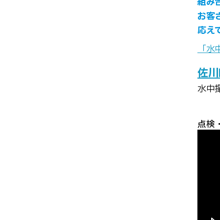
組み
お客
応え
「水
佐川
水中
点検