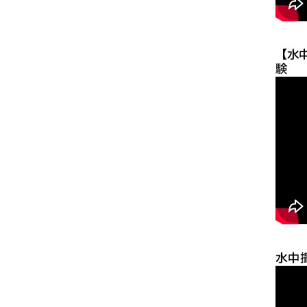
【水
験
水中