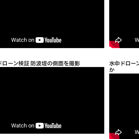
ドローン検証 防波堤の側面を撮影
水中ドロー
か