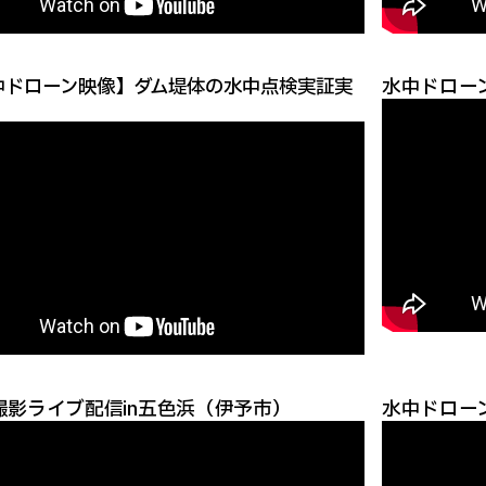
中ドローン映像】ダム堤体の水中点検実証実
水中ドローン
撮影ライブ配信in五色浜（伊予市）
水中ドロー