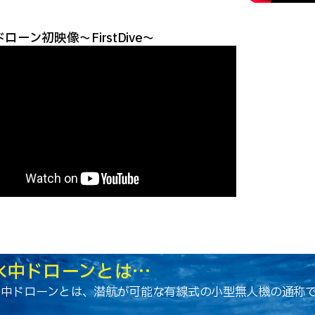
ローン初映像～FirstDive～
水中ドローンとは…
水中ドローンとは、潜航が可能な有線式の小型無人機の通称