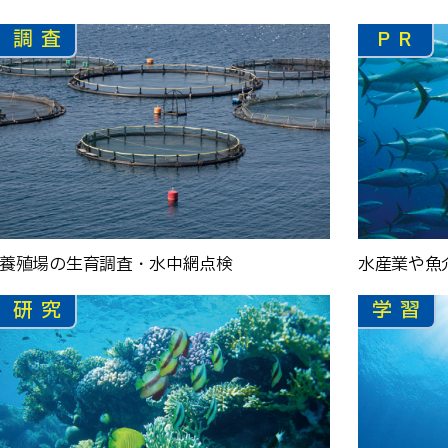
調査
PR
養殖場の生育調査・水中網点検
水産業や魚
研究
学習