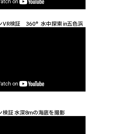
VR検証 360°水中探索 in五色浜
ン検証 水深8mの海底を撮影