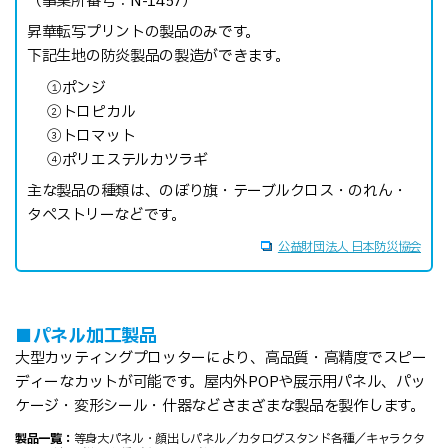
（事業所番号：N-1457）
昇華転写プリントの製品のみです。
下記生地の防炎製品の製造ができます。
①ポンジ
②トロピカル
③トロマット
④ポリエステルカツラギ
主な製品の種類は、のぼり旗・テーブルクロス・のれん・
タペストリーなどです。
公益財団法人 日本防災協会
■パネル加工製品
大型カッティングプロッターにより、高品質・高精度でスピー
ディーなカットが可能です。屋内外POPや展示用パネル、パッ
ケージ・変形シール・什器などさまざまな製品を製作します。
製品一覧：
等身大パネル・顔出しパネル／カタログスタンド各種／キャラクタ